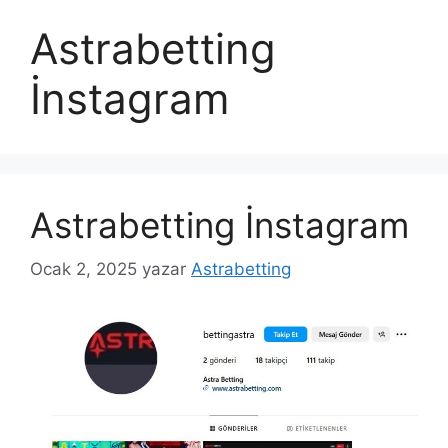
Astrabetting
İnstagram
Astrabetting İnstagram
Ocak 2, 2025
yazar
Astrabetting