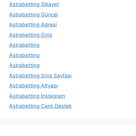
Astrabetting Şikayet
Astrabetting Güncel
Astrabetting Adresi
Astrabetting Giriş
Astrabetting
Astrabetting
Astrabetting
Astrabetting Giriş Sayfası
Astrabetting Altyapı
Astrabetting İnstagram
Astrabetting Canlı Destek