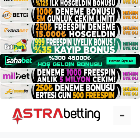
İçeriğe
atla
Menü