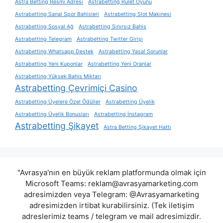
Astra Betting Resmi Adresi
Astrabetting Rulet Oyunu
Astrabetting Sanal Spor Bahisleri
Astrabetting Slot Makinesi
Astrabetting Sosyal Ağ
Astrabetting Sınırsız Bahis
Astrabetting Telegram
Astrabetting Twitter Girişi
Astrabetting Whatsapp Destek
Astrabetting Yasal Sorunlar
Astrabetting Yeni Kuponlar
Astrabetting Yeni Oranlar
Astrabetting Yüksek Bahis Miktarı
Astrabetting Çevrimiçi Casino
Astrabetting Üyelere Özel Ödüller
Astrabetting Üyelik
Astrabetting Üyelik Bonusları
Astrabetting İnstagram
Astrabetting Şikayet
Astra Betting Şikayet Hattı
"Avrasya'nın en büyük reklam platformunda olmak için
Microsoft Teams:
reklam@avrasyamarketing.com
adresimizden veya Telegram: @Avrasyamarketing
adresimizden irtibat kurabilirsiniz. (Tek iletişim
adreslerimiz teams / telegram ve mail adresimizdir.