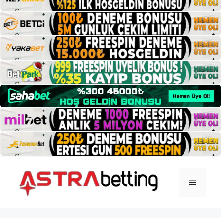
İçeriğe
atla
Menü