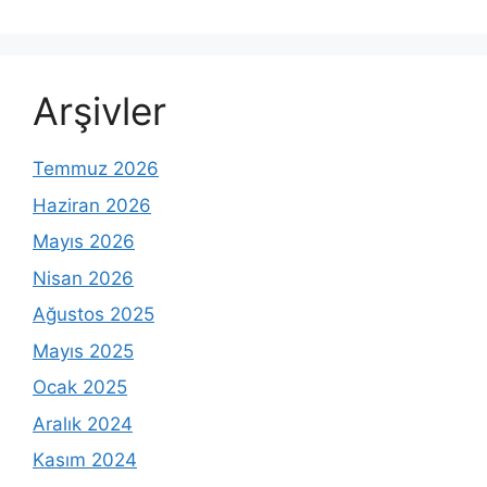
Arşivler
Temmuz 2026
Haziran 2026
Mayıs 2026
Nisan 2026
Ağustos 2025
Mayıs 2025
Ocak 2025
Aralık 2024
Kasım 2024