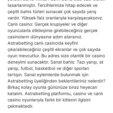
tasarlanmıştır. Tercihlerinize hitap edecek ve
çeşitli bahis türleri sunacak çok sayıda yarış
vardır. Yüksek faiz oranlarıyla karşılaşacaksınız.
Canlı casino: Gerçek krupiyeler ve diğer
oyuncularla etkileşime girebileceğiniz gerçek
casinoların dünyasına adım atarsınız.
Astrabetting canlı casino’da keyfini
çıkarabileceğiniz çeşitli ekranlar ve çok sayıda
oyun mevcuttur. Bu adres size otantik bir casino
deneyimi sunacaktır. Sanal bahis: Tazı yarışı, at
yarışı, futbol, basketbol ve diğer sporları
tartışın. Sanal eylemlerde bulunmak için
Astrabetting üyeliğinden beklentileriniz nelerdir?
Birkaç kolay oyunla gününüze biraz heyecan
katalım. Astrabetting platformu, casino ve canlı
casino oyunlarıyla farklı bir kitlenin ilgisini
çekmektedir.