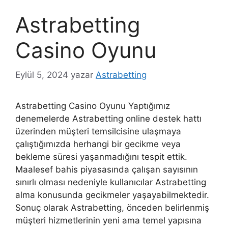
Astrabetting
Casino Oyunu
Eylül 5, 2024
yazar
Astrabetting
Astrabetting Casino Oyunu Yaptığımız
denemelerde Astrabetting online destek hattı
üzerinden müşteri temsilcisine ulaşmaya
çalıştığımızda herhangi bir gecikme veya
bekleme süresi yaşanmadığını tespit ettik.
Maalesef bahis piyasasında çalışan sayısının
sınırlı olması nedeniyle kullanıcılar Astrabetting
alma konusunda gecikmeler yaşayabilmektedir.
Sonuç olarak Astrabetting, önceden belirlenmiş
müşteri hizmetlerinin yeni ama temel yapısına