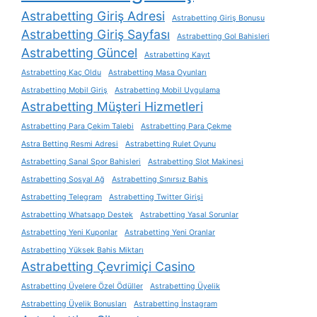
Astrabetting Giriş Adresi
Astrabetting Giriş Bonusu
Astrabetting Giriş Sayfası
Astrabetting Gol Bahisleri
Astrabetting Güncel
Astrabetting Kayıt
Astrabetting Kaç Oldu
Astrabetting Masa Oyunları
Astrabetting Mobil Giriş
Astrabetting Mobil Uygulama
Astrabetting Müşteri Hizmetleri
Astrabetting Para Çekim Talebi
Astrabetting Para Çekme
Astra Betting Resmi Adresi
Astrabetting Rulet Oyunu
Astrabetting Sanal Spor Bahisleri
Astrabetting Slot Makinesi
Astrabetting Sosyal Ağ
Astrabetting Sınırsız Bahis
Astrabetting Telegram
Astrabetting Twitter Girişi
Astrabetting Whatsapp Destek
Astrabetting Yasal Sorunlar
Astrabetting Yeni Kuponlar
Astrabetting Yeni Oranlar
Astrabetting Yüksek Bahis Miktarı
Astrabetting Çevrimiçi Casino
Astrabetting Üyelere Özel Ödüller
Astrabetting Üyelik
Astrabetting Üyelik Bonusları
Astrabetting İnstagram