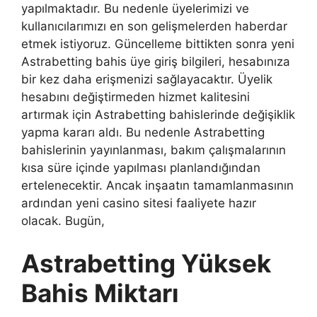
yapılmaktadır. Bu nedenle üyelerimizi ve
kullanıcılarımızı en son gelişmelerden haberdar
etmek istiyoruz. Güncelleme bittikten sonra yeni
Astrabetting bahis üye giriş bilgileri, hesabınıza
bir kez daha erişmenizi sağlayacaktır. Üyelik
hesabını değiştirmeden hizmet kalitesini
artırmak için Astrabetting bahislerinde değişiklik
yapma kararı aldı. Bu nedenle Astrabetting
bahislerinin yayınlanması, bakım çalışmalarının
kısa süre içinde yapılması planlandığından
ertelenecektir. Ancak inşaatın tamamlanmasının
ardından yeni casino sitesi faaliyete hazır
olacak. Bugün,
Astrabetting Yüksek
Bahis Miktarı