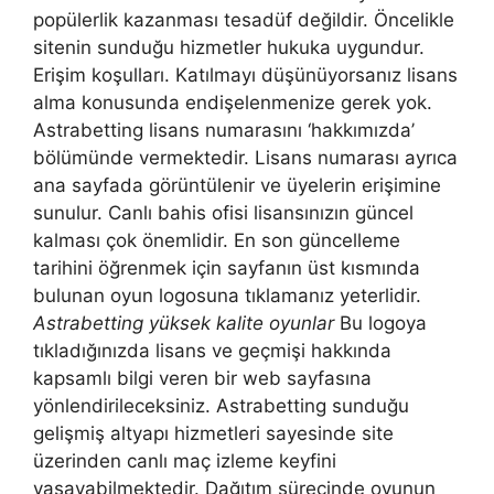
popülerlik kazanması tesadüf değildir. Öncelikle
sitenin sunduğu hizmetler hukuka uygundur.
Erişim koşulları. Katılmayı düşünüyorsanız lisans
alma konusunda endişelenmenize gerek yok.
Astrabetting lisans numarasını ‘hakkımızda’
bölümünde vermektedir. Lisans numarası ayrıca
ana sayfada görüntülenir ve üyelerin erişimine
sunulur. Canlı bahis ofisi lisansınızın güncel
kalması çok önemlidir. En son güncelleme
tarihini öğrenmek için sayfanın üst kısmında
bulunan oyun logosuna tıklamanız yeterlidir.
Astrabetting yüksek kalite oyunlar
Bu logoya
tıkladığınızda lisans ve geçmişi hakkında
kapsamlı bilgi veren bir web sayfasına
yönlendirileceksiniz. Astrabetting sunduğu
gelişmiş altyapı hizmetleri sayesinde site
üzerinden canlı maç izleme keyfini
yaşayabilmektedir. Dağıtım sürecinde oyunun