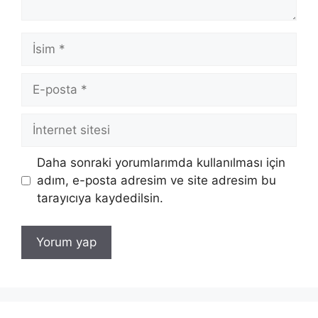
İsim
E-
posta
İnternet
sitesi
Daha sonraki yorumlarımda kullanılması için
adım, e-posta adresim ve site adresim bu
tarayıcıya kaydedilsin.