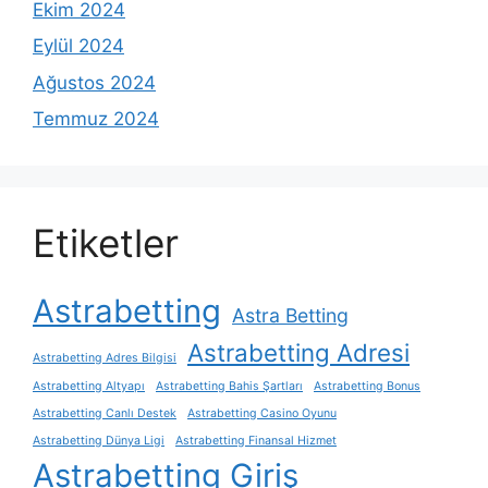
Ekim 2024
Eylül 2024
Ağustos 2024
Temmuz 2024
Etiketler
Astrabetting
Astra Betting
Astrabetting Adresi
Astrabetting Adres Bilgisi
Astrabetting Altyapı
Astrabetting Bahis Şartları
Astrabetting Bonus
Astrabetting Canlı Destek
Astrabetting Casino Oyunu
Astrabetting Dünya Ligi
Astrabetting Finansal Hizmet
Astrabetting Giriş