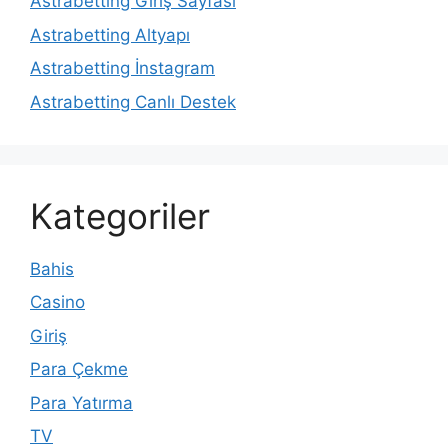
Astrabetting Giriş Sayfası
Astrabetting Altyapı
Astrabetting İnstagram
Astrabetting Canlı Destek
Kategoriler
Bahis
Casino
Giriş
Para Çekme
Para Yatırma
TV