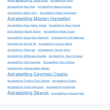
Astrabetting Kayıt
Astrabetting Kaç Oldu
Astrabetting Masa Oyunları
Astrabetting Mobil Giriş
Astrabetting Mobil Uygulama
Astrabetting Müşteri Hizmetleri
Astrabetting Para Çekim Talebi
Astrabetting Para Çekme
Astra Betting Resmi Adresi
Astrabetting Rulet Oyunu
Astrabetting Sanal Spor Bahisleri
Astrabetting Slot Makinesi
Astrabetting Sosyal Ağ
Astrabetting Sınırsız Bahis
Astrabetting Telegram
Astrabetting Twitter Girişi
Astrabetting Whatsapp Destek
Astrabetting Yasal Sorunlar
Astrabetting Yeni Kuponlar
Astrabetting Yeni Oranlar
Astrabetting Yüksek Bahis Miktarı
Astrabetting Çevrimiçi Casino
Astrabetting Üyelere Özel Ödüller
Astrabetting Üyelik
Astrabetting Üyelik Bonusları
Astrabetting İnstagram
Astrabetting Şikayet
Astra Betting Şikayet Hattı