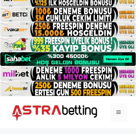
İçeriğe
atla
Menü