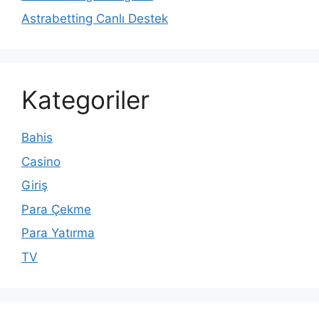
Astrabetting Canlı Destek
Kategoriler
Bahis
Casino
Giriş
Para Çekme
Para Yatırma
TV