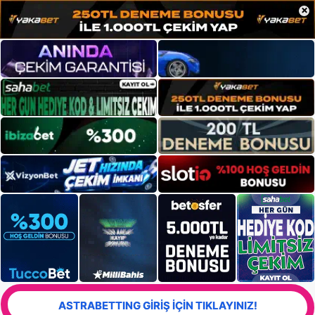
×
ASTRABETTING GİRİŞ İÇİN TIKLAYINIZ!