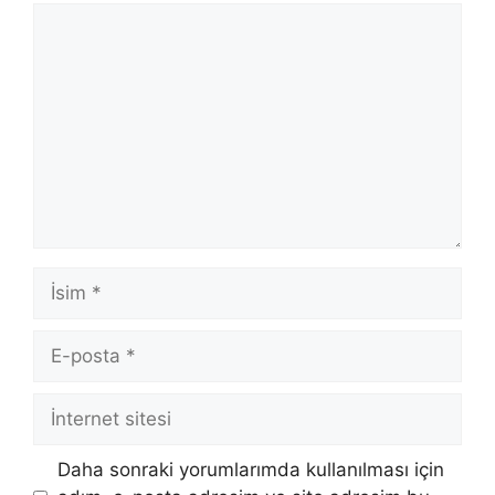
Yorum
İsim
E-
posta
İnternet
sitesi
Daha sonraki yorumlarımda kullanılması için