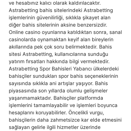
ve hesabınız kalıcı olarak kaldırılacaktır.
Astrabetting bahis sitelerindeki Astrabetting
işlemlerinin güvenilirliği, sıklıkla şikayet alan
diğer bahis sitelerinin aksine benzersizdir.
Online casino oyunlarına katıldıktan sonra, sanal
casinolarda oynamaktan keyif alan bireylerin
akıllarında pek çok soru belirmektedir. Bahis
sitesi Astrabetting, kullanıcılarına sunduğu
yatırım fırsatları hakkında bilgi vermektedir.
Astrabetting Spor Bahisleri Yabancı ülkelerdeki
bahisçiler sundukları spor bahis seçeneklerinin
sayısında sıklıkla ani artışlar yaşıyor. Bahis
piyasasında son yıllarda olumlu gelişmeler
yaşanmamaktadır. Bahisçiler platformda
işlemlerini tamamlayabilir ve işlemleri boyunca
hesaplarını koruyabilirler. Öncelikli vurgu,
bahisçilerin daha zahmetsizce kar elde etmesini
sağlayan gelirle ilgili hizmetler üzerinde