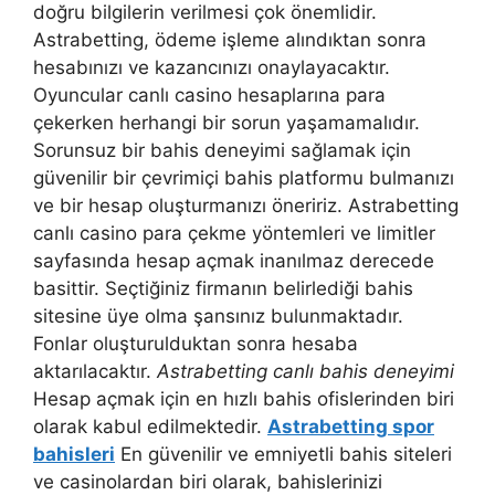
doğru bilgilerin verilmesi çok önemlidir.
Astrabetting, ödeme işleme alındıktan sonra
hesabınızı ve kazancınızı onaylayacaktır.
Oyuncular canlı casino hesaplarına para
çekerken herhangi bir sorun yaşamamalıdır.
Sorunsuz bir bahis deneyimi sağlamak için
güvenilir bir çevrimiçi bahis platformu bulmanızı
ve bir hesap oluşturmanızı öneririz. Astrabetting
canlı casino para çekme yöntemleri ve limitler
sayfasında hesap açmak inanılmaz derecede
basittir. Seçtiğiniz firmanın belirlediği bahis
sitesine üye olma şansınız bulunmaktadır.
Fonlar oluşturulduktan sonra hesaba
aktarılacaktır.
Astrabetting canlı bahis deneyimi
Hesap açmak için en hızlı bahis ofislerinden biri
olarak kabul edilmektedir.
Astrabetting spor
bahisleri
En güvenilir ve emniyetli bahis siteleri
ve casinolardan biri olarak, bahislerinizi