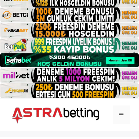
İçeriğe
atla
Menü