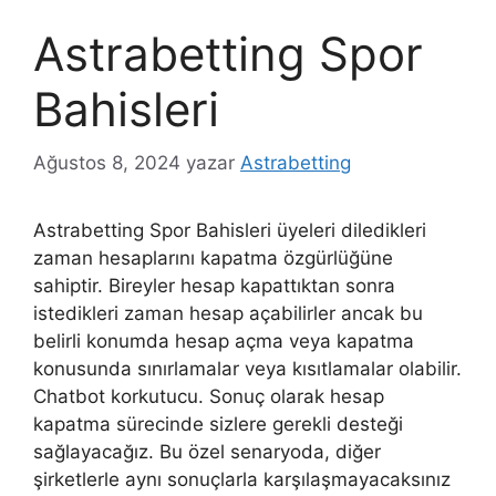
Astrabetting Spor
Bahisleri
Ağustos 8, 2024
yazar
Astrabetting
Astrabetting Spor Bahisleri üyeleri diledikleri
zaman hesaplarını kapatma özgürlüğüne
sahiptir. Bireyler hesap kapattıktan sonra
istedikleri zaman hesap açabilirler ancak bu
belirli konumda hesap açma veya kapatma
konusunda sınırlamalar veya kısıtlamalar olabilir.
Chatbot korkutucu. Sonuç olarak hesap
kapatma sürecinde sizlere gerekli desteği
sağlayacağız. Bu özel senaryoda, diğer
şirketlerle aynı sonuçlarla karşılaşmayacaksınız