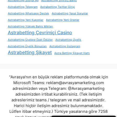
Astrabetting Sosyal Ağ
Astrabetting Sınırsız Bahis
Astrabetting Telegram
Astrabetting Twitter Girişi
Astrabetting Whatsapp Destek
Astrabetting Yasal Sorunlar
Astrabetting Yeni Kuponlar
Astrabetting Yeni Oranlar
Astrabetting Yüksek Bahis Miktarı
Astrabetting Çevrimiçi Casino
Astrabetting Üyelere Özel Ödüller
Astrabetting Üyelik
Astrabetting Üyelik Bonusları
Astrabetting İnstagram
Astrabetting Şikayet
Astra Betting Şikayet Hattı
"Avrasya'nın en büyük reklam platformunda olmak için
Microsoft Teams:
reklam@avrasyamarketing.com
adresimizden veya Telegram: @Avrasyamarketing
adresimizden irtibat kurabilirsiniz. (Tek iletişim
adreslerimiz teams / telegram ve mail adresimizdir.
Harici hiçbir iletişim adresimiz bulunmamaktadır.
Lütfen itibar etmeyiniz.) Türkiye yasalarına göre 7258