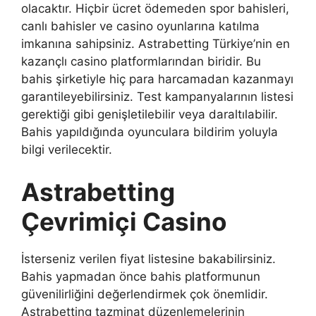
olacaktır. Hiçbir ücret ödemeden spor bahisleri,
canlı bahisler ve casino oyunlarına katılma
imkanına sahipsiniz. Astrabetting Türkiye’nin en
kazançlı casino platformlarından biridir. Bu
bahis şirketiyle hiç para harcamadan kazanmayı
garantileyebilirsiniz. Test kampanyalarının listesi
gerektiği gibi genişletilebilir veya daraltılabilir.
Bahis yapıldığında oyunculara bildirim yoluyla
bilgi verilecektir.
Astrabetting
Çevrimiçi Casino
İsterseniz verilen fiyat listesine bakabilirsiniz.
Bahis yapmadan önce bahis platformunun
güvenilirliğini değerlendirmek çok önemlidir.
Astrabetting tazminat düzenlemelerinin