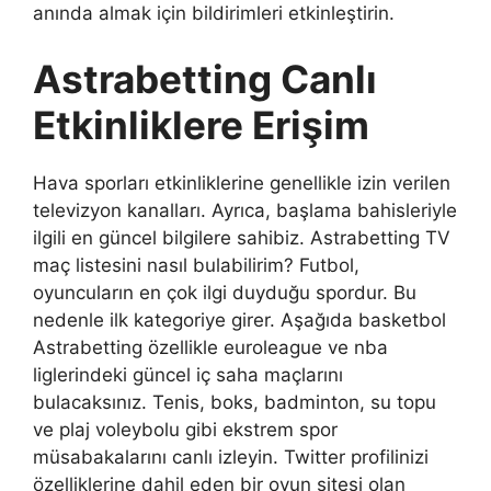
anında almak için bildirimleri etkinleştirin.
Astrabetting Canlı
Etkinliklere Erişim
Hava sporları etkinliklerine genellikle izin verilen
televizyon kanalları. Ayrıca, başlama bahisleriyle
ilgili en güncel bilgilere sahibiz. Astrabetting TV
maç listesini nasıl bulabilirim? Futbol,
oyuncuların en çok ilgi duyduğu spordur. Bu
nedenle ilk kategoriye girer. Aşağıda basketbol
Astrabetting özellikle euroleague ve nba
liglerindeki güncel iç saha maçlarını
bulacaksınız. Tenis, boks, badminton, su topu
ve plaj voleybolu gibi ekstrem spor
müsabakalarını canlı izleyin. Twitter profilinizi
özelliklerine dahil eden bir oyun sitesi olan