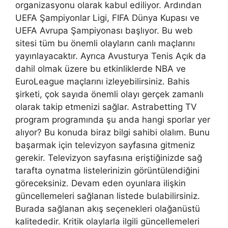
organizasyonu olarak kabul ediliyor. Ardından
UEFA Şampiyonlar Ligi, FIFA Dünya Kupası ve
UEFA Avrupa Şampiyonası başlıyor. Bu web
sitesi tüm bu önemli olayların canlı maçlarını
yayınlayacaktır. Ayrıca Avusturya Tenis Açık da
dahil olmak üzere bu etkinliklerde NBA ve
EuroLeague maçlarını izleyebilirsiniz. Bahis
şirketi, çok sayıda önemli olayı gerçek zamanlı
olarak takip etmenizi sağlar. Astrabetting TV
program programında şu anda hangi sporlar yer
alıyor? Bu konuda biraz bilgi sahibi olalım. Bunu
başarmak için televizyon sayfasına gitmeniz
gerekir. Televizyon sayfasına eriştiğinizde sağ
tarafta oynatma listelerinizin görüntülendiğini
göreceksiniz. Devam eden oyunlara ilişkin
güncellemeleri sağlanan listede bulabilirsiniz.
Burada sağlanan akış seçenekleri olağanüstü
kalitededir. Kritik olaylarla ilgili güncellemeleri