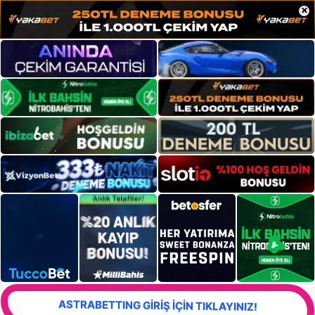
×
ASTRABETTING GİRİŞ İÇİN TIKLAYINIZ!