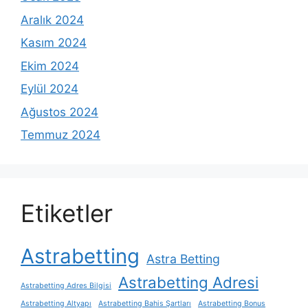
Aralık 2024
Kasım 2024
Ekim 2024
Eylül 2024
Ağustos 2024
Temmuz 2024
Etiketler
Astrabetting
Astra Betting
Astrabetting Adresi
Astrabetting Adres Bilgisi
Astrabetting Altyapı
Astrabetting Bahis Şartları
Astrabetting Bonus