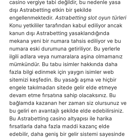
casino vergiye tabi değildir, bu nedenle yasa
dışı Astrabetting etkin bir şekilde
engellenmektedir.
Astrabetting slot oyun türleri
Konu yetkililer tarafından kabul ediliyor ancak
kanun dışı Astrabetting yasaklandığında
mekana yeni bir numara tahsis ediliyor ve bu
numara eski durumuna getiriliyor. Bu yerlerle
ilgili adlara veya numaralara aşina olmamanız
mümkündür. Bu tabu isimler hakkında daha
fazla bilgi edinmek için yaygın isimler web
sitemizi keşfedin. Bu yasağı aşma ve hiçbir
engele takılmadan sitede gelir elde etmeye
devam etme fırsatına sahip olacaksınız. Bu
bağlamda kazanan her zaman siz olursunuz ve
bu geliri en avantajlı şekilde elde edebilirsiniz.
Bu Astrabetting casino altyapısı ile harika
fırsatlarla daha fazla maddi kazanç elde
edebilir, daha geniş bir gelir sistemi sayesinde