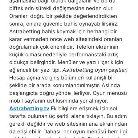
aşamasına bağlı olarak dalgalanır ve bu da
bifteklerin sürekli değişmesine neden olur.
Oranları doğru bir şekilde değerlendirdikten
sonra, onlara güvenle bahis oynayabilirsiniz.
Astrabetting bahis koymak için herhangi bir
karar vermeden önce web sitesindeki oranları
doğrulamak çok önemlidir. Telefon ekranının
küçük olması nedeniyle performanstaki artış
oldukça belirgindir. Menüler ve yazılı içerik için
eğlenceli bir yazı tipi.
Astrabetting oyun çeşitleri
Hesap açma ve giriş bölümleri kullanışlı bir
şekilde bir arada konumlandırılmıştır. Aslında
başlangıçta doğru yönde ilerliyor. Oyun menüsü
mobil sayfanın üst kısmında yer almıyor.
Astrabetting tv
Ek bilgilere erişmek için sol
tarafta bulunan üç şeritli alana tıklayın. Bu adım
gerekli değildir ve web sitesinin ana ekranından
da erişilebilir. Dahası, her oyun menüsü hem ilgi