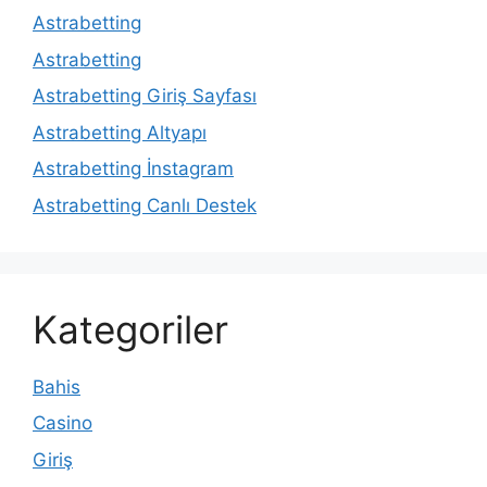
Astrabetting
Astrabetting
Astrabetting Giriş Sayfası
Astrabetting Altyapı
Astrabetting İnstagram
Astrabetting Canlı Destek
Kategoriler
Bahis
Casino
Giriş