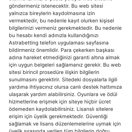
göndermeniz istenecektir. Bu web sitesi
yalnızca bireylerin kaydolmasına izin
vermektedir, bu nedenle kayıt olurken kişisel
bilgilerinizi vermeniz gerekmektedir. Bu nedenle
bu hesabı kendi adınızla kullandığınızı
Astrabetting telefon uygulaması sayfasına
bildirmeniz önemlidir. Para çekerken başkası
adına hareket etmediğinizi garanti altına almak
için uygun belgeleri sağlamanız gerekir. Bu web
sitesi birincil prosedüre ilişkin bilgilerin
sunulmasını gerektirir. Sitedeki dosyalarla ilgili
yardıma ihtiyacınız olursa canlı destek hattımıza
ulaşarak yardım alabilirsiniz. Oyunlara ve ödül
hizmetlerine erişmek için siteye hiçbir ücret
ödemeden kaydolabilirsiniz. Lisanslı sitelere
erişim için üyelik gerekmektedir. Güvenliği
sağlamak ve lisans düzenlemelerine uymak için
üyelik sırasında verilen tüm bilgilerin doğru