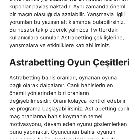
kuponlar paylaşmaktadır. Aynı zamanda önemli
bir maçın olasılığı da azalabilir. Yarışmayla ilgili
yorumları bu yazının alt kısmında bulabilirsiniz.
Bu hesabı takip ederek yalnızca Twitter’daki
kullanıcılara sunulan Astrabetting çekilişlerine,
yarışmalara ve etkinliklere katılabilirsiniz.
Astrabetting Oyun Çeşitleri
Astrabetting bahis oranları, oynanan oyuna
bağlı olarak dalgalanır. Canlı bahislerin en
önemli yönlerinden biri oranların
değişebilmesidir. Oranı kolayca kontrol edebilir
ve programa başlayabilirsiniz. Astrabetting canlı
maç oranlarına bahis koymanın temel
motivasyonu, devam eden oyunu gözlemlerken
bunu yapmaktır. Oyuncunun bahisi oyunun