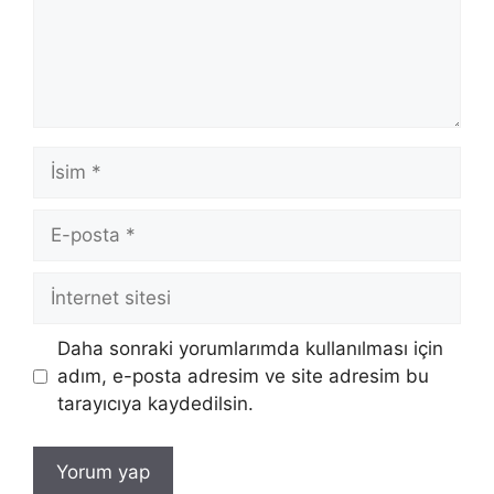
İsim
E-
posta
İnternet
sitesi
Daha sonraki yorumlarımda kullanılması için
adım, e-posta adresim ve site adresim bu
tarayıcıya kaydedilsin.