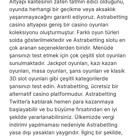
Altyapı kalitesinin zaten tatmin edici olduğunu,
oyunda herhangi bir gecikme veya aksaklık
yaşanmayacağını garanti ediyoruz. Astrabetting
casino altyapısı geniş bir casino oyunları
koleksiyonu oluşturmuştur. Farklı oyun türleri
solda gösterilmektedir ve Astrabetting slotu en
çok aranan seçeneklerden biridir. Menüde
şansınızı test etmek için çok çeşitli slot oyunları
sunulmaktadır. Jackpot oyunları, kazı kazan
oyunları, masa oyunları, şans oyunları ve klasik
3D slot oyunları gibi çeşitli kategorilerde
şansınızı test edin. Astrabetting, ücretsiz bir
alternatif casino platformudur. Astrabetting
Twitter’a katılarak hemen para kazanmaya
başlayabilir ve bu büyüme fırsatından en iyi
şekilde yararlanabilirsiniz. Ülkemizde vergi
indirimi yapılmaması nedeniyle Astrabetting
yasa dışı yasakları yaygındır. İlginç bir şekilde,