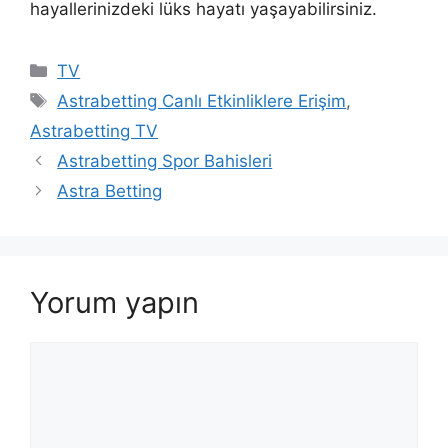
hayallerinizdeki lüks hayatı yaşayabilirsiniz.
Kategoriler
TV
Etiketler
Astrabetting Canlı Etkinliklere Erişim
,
Astrabetting TV
Astrabetting Spor Bahisleri
Astra Betting
Yorum yapın
Yorum